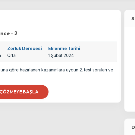
S
ence – 2
Zorluk Derecesi
Eklenme Tarihi
a
Orta
1 Şubat 2024
usuna göre hazırlanan kazanımlara uygun 2. test soruları ve
 ÇÖZMEYE BAŞLA
D