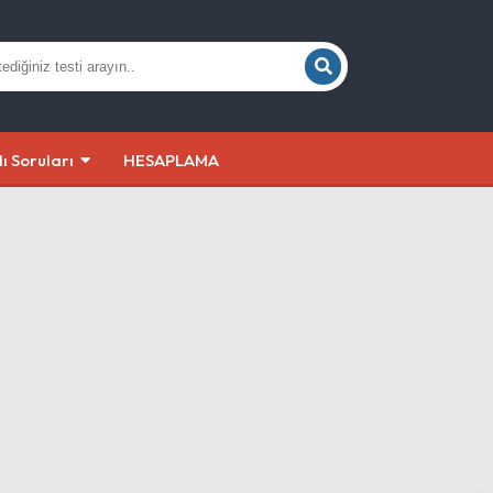
lı Soruları
HESAPLAMA