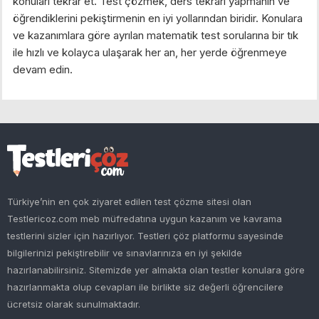
konuları tekrar et. Test çözmek, ders tekrarı yapmanın ve
öğrendiklerini pekiştirmenin en iyi yollarından biridir. Konulara
ve kazanımlara göre ayrılan matematik test sorularına bir tık
ile hızlı ve kolayca ulaşarak her an, her yerde öğrenmeye
devam edin.
Türkiye’nin en çok ziyaret edilen test çözme sitesi olan
Testlericoz.com meb müfredatına uygun kazanım ve kavrama
testlerini sizler için hazırlıyor. Testleri çöz platformu sayesinde
bilgilerinizi pekiştirebilir ve sınavlarınıza en iyi şekilde
hazırlanabilirsiniz. Sitemizde yer almakta olan testler konulara göre
hazırlanmakta olup cevapları ile birlikte siz değerli öğrencilere
ücretsiz olarak sunulmaktadır.