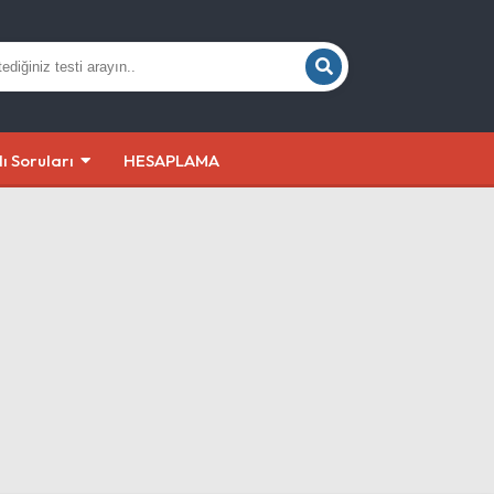
lı Soruları
HESAPLAMA