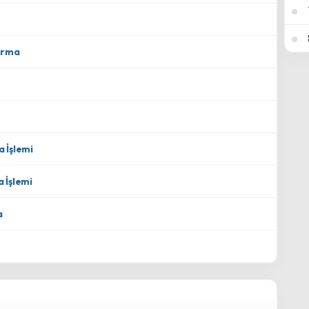
tırma
a İşlemi
 İşlemi
a