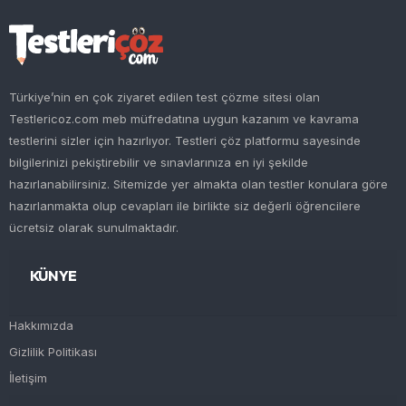
Türkiye’nin en çok ziyaret edilen test çözme sitesi olan
Testlericoz.com meb müfredatına uygun kazanım ve kavrama
testlerini sizler için hazırlıyor. Testleri çöz platformu sayesinde
bilgilerinizi pekiştirebilir ve sınavlarınıza en iyi şekilde
hazırlanabilirsiniz. Sitemizde yer almakta olan testler konulara göre
hazırlanmakta olup cevapları ile birlikte siz değerli öğrencilere
ücretsiz olarak sunulmaktadır.
KÜNYE
Hakkımızda
Gizlilik Politikası
İletişim