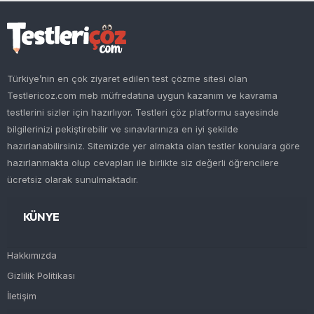
Türkiye’nin en çok ziyaret edilen test çözme sitesi olan
Testlericoz.com meb müfredatına uygun kazanım ve kavrama
testlerini sizler için hazırlıyor. Testleri çöz platformu sayesinde
bilgilerinizi pekiştirebilir ve sınavlarınıza en iyi şekilde
hazırlanabilirsiniz. Sitemizde yer almakta olan testler konulara göre
hazırlanmakta olup cevapları ile birlikte siz değerli öğrencilere
ücretsiz olarak sunulmaktadır.
KÜNYE
Hakkımızda
Gizlilik Politikası
İletişim