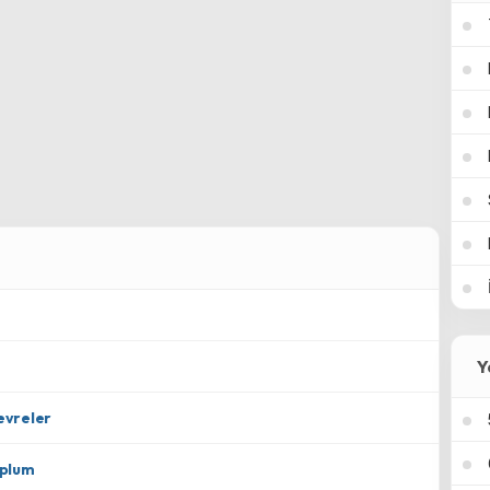
Y
Çevreler
Toplum