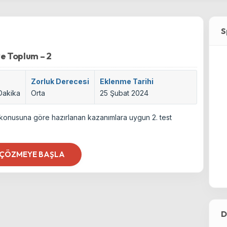
S
 ve Toplum – 2
Zorluk Derecesi
Eklenme Tarihi
 Dakika
Orta
25 Şubat 2024
um konusuna göre hazırlanan kazanımlara uygun 2. test
 ÇÖZMEYE BAŞLA
D