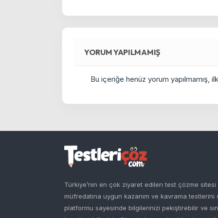
YORUM YAPILMAMIŞ
Bu içeriğe henüz yorum yapılmamış, ilkl
Türkiye’nin en çok ziyaret edilen test çözme sites
müfredatına uygun kazanım ve kavrama testlerini siz
platformu sayesinde bilgilerinizi pekiştirebilir ve sı