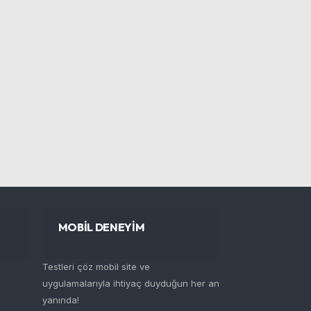
MOBİL DENEYİM
Testleri çöz mobil site ve
uygulamalarıyla ihtiyaç duyduğun her an
yanında!