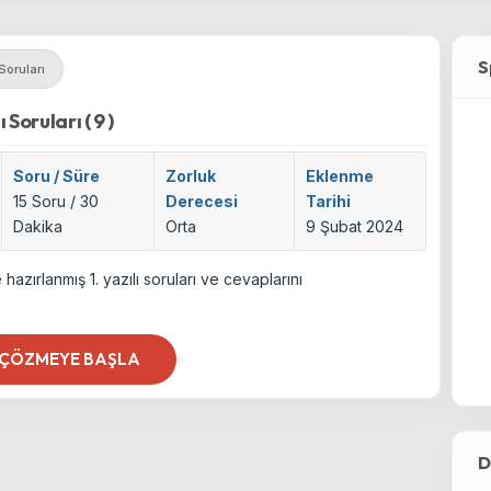
S
 Soruları
 Soruları ( 9 )
Soru / Süre
Zorluk
Eklenme
15 Soru / 30
Derecesi
Tarihi
Dakika
Orta
9 Şubat 2024
hazırlanmış 1. yazılı soruları ve cevaplarını
 ÇÖZMEYE BAŞLA
D