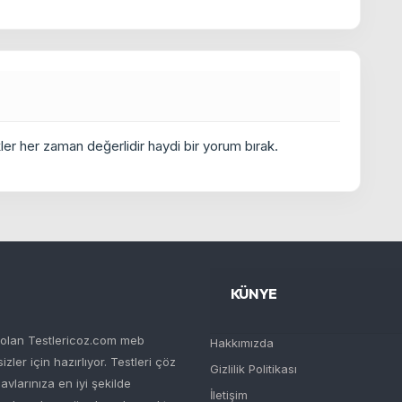
er her zaman değerlidir haydi bir yorum bırak.
KÜNYE
i olan Testlericoz.com meb
Hakkımızda
ler için hazırlıyor. Testleri çöz
Gizlilik Politikası
navlarınıza en iyi şekilde
İletişim