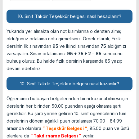
10. Sınıf Takdir Teşekkür belgesi nasıl hesaplanır?
Yukarıda yer almakta olan not kısımlarına o dersten almış
olduğunuz ortalama notu girmelisiniz. Örnek olarak; Fizik
dersinin ilk sınavından
95
ve ikinci sınavından
75
aldığımızı
varsayalım. Sınav ortalamanız
95 + 75 ÷ 2 = 85
sonucunu
bulmuş oluruz. Bu halde fizik dersinin karşısında 85 yazıp
devam edebiliriz.
10. Sınıf Takdir Teşekkür belgesi nasıl kazanılır?
Öğrencinin bu başarı belgelerinden birini kazanabilmesi için
derslerin her birinden 50.00 puandan aşağı olmama şartı
gereklidir. Bu şartı yerine getiren 10. sınıf öğrencilerinin tüm
derslerinin dönem ağırlıklı puan ortalaması 70.00 – 84.99
arasında olanlara
” Teşekkür Belgesi “
, 85.00 puan ve üstü
olanlara da
” Takdirname Belgesi “
verilir.