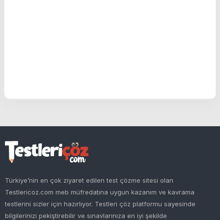
Türkiye’nin en çok ziyaret edilen test çözme sitesi olan
Testlericoz.com meb müfredatına uygun kazanım ve kavrama
testlerini sizler için hazırlıyor. Testleri çöz platformu sayesinde
bilgilerinizi pekiştirebilir ve sınavlarınıza en iyi şekilde