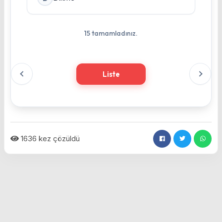
15 tamamladınız.
Liste
Sınavı tamamlamak için butona tıklayınız, yanlışlarınız
gösterilecektir.
1636 kez çözüldü
Sonuçları al.