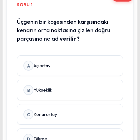
SORU 1
Üçgenin bir köşesinden karşısındaki
kenarın orta noktasına çizilen doğru
parçasına ne ad
verilir ?
Açıortay
A
Yükseklik
B
Kenarortay
C
Dikme
D