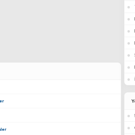
Y
er
mler