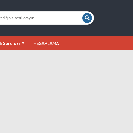
lı Soruları
HESAPLAMA