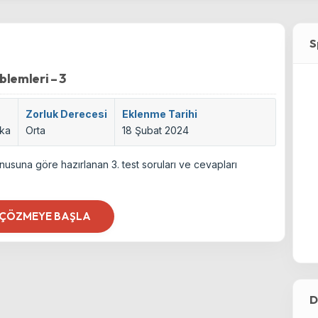
S
blemleri – 3
Zorluk Derecesi
Eklenme Tarihi
ika
Orta
18 Şubat 2024
nusuna göre hazırlanan 3. test soruları ve cevapları
 ÇÖZMEYE BAŞLA
D