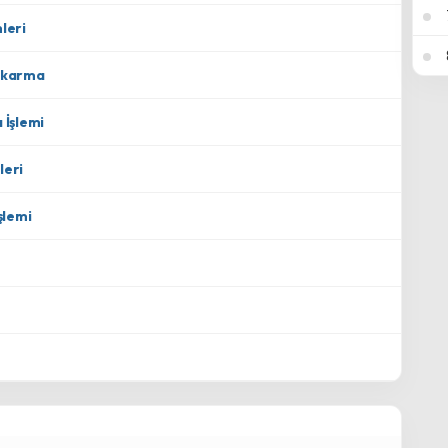
leri
Çıkarma
 İşlemi
leri
şlemi