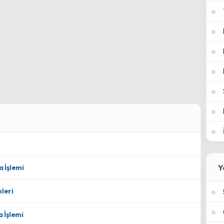
Y
a İşlemi
leri
 İşlemi