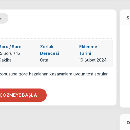
S
eri
Soru / Süre
Zorluk
Eklenme
15 Soru / 15
Derecesi
Tarihi
Dakika
Orta
19 Şubat 2024
ak konusuna göre hazırlanan kazanımlara uygun test soruları
 ÇÖZMEYE BAŞLA
D