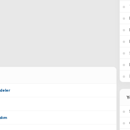
adeler
Y
alım