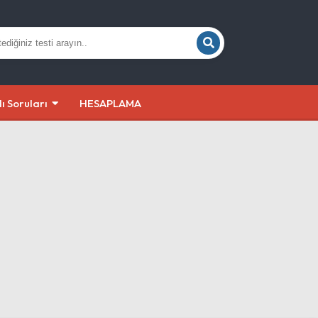
lı Soruları
HESAPLAMA