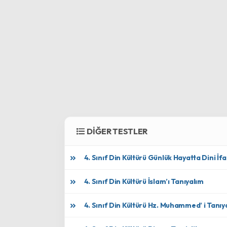
DİĞER TESTLER
4. Sınıf Din Kültürü Günlük Hayatta Dini İf
4. Sınıf Din Kültürü İslam’ı Tanıyalım
4. Sınıf Din Kültürü Hz. Muhammed’ i Tanıy