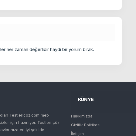
er her zaman değerlidir haydi bir yorum bırak.
KÜNYE
i olan Testlericoz.com meb
Hakkımızda
ler için hazırlıyor. Testleri çöz
Gizlilik Politikası
navlarınıza en iyi şekilde
İletişim