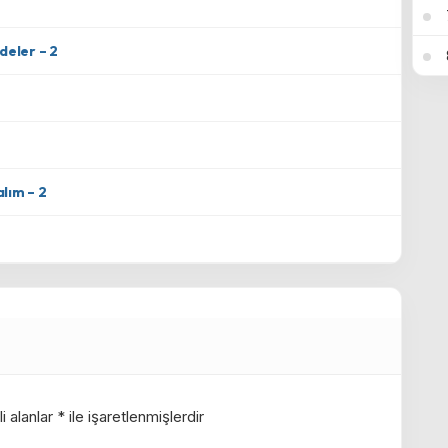
deler – 2
alım – 2
i alanlar
*
ile işaretlenmişlerdir