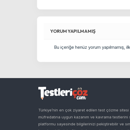
YORUM YAPILMAMIŞ
Bu içeriğe henüz yorum yapılmamış, ilkl
Türkiye’nin en çok ziyaret edilen test çözme sites
müfredatına uygun kazanım ve kavrama testlerini siz
platformu sayesinde bilgilerinizi pekiştirebilir ve sı