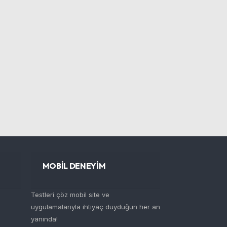
MOBİL DENEYİM
Testleri çöz mobil site ve
uygulamalarıyla ihtiyaç duyduğun her an
yanında!