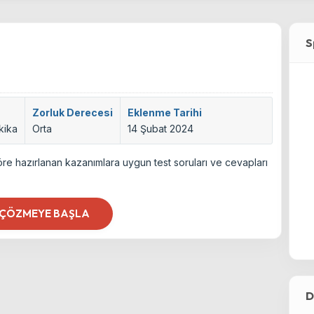
S
Zorluk Derecesi
Eklenme Tarihi
kika
Orta
14 Şubat 2024
öre hazırlanan kazanımlara uygun test soruları ve cevapları
 ÇÖZMEYE BAŞLA
D